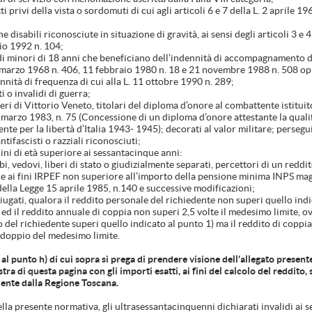
ti privi della vista o sordomuti di cui agli articoli 6 e 7 della L. 2 aprile 19
e disabili riconosciute in situazione di gravità, ai sensi degli articoli 3 e 4 
io 1992 n. 104;
idi minori di 18 anni che beneficiano dell’indennità di accompagnamento di
 marzo 1968 n. 406, 11 febbraio 1980 n. 18 e 21 novembre 1988 n. 508 o
nnità di frequenza di cui alla L. 11 ottobre 1990 n. 289;
ti o invalidi di guerra;
eri di Vittorio Veneto, titolari del diploma d’onore al combattente istitui
 marzo 1983, n. 75 (Concessione di un diploma d’onore attestante la qualif
te per la libertà d’Italia 1943- 1945); decorati al valor militare; persegui
antifascisti o razziali riconosciuti;
ini di età superiore ai sessantacinque anni:
ibi, vedovi, liberi di stato o giudizialmente separati, percettori di un redd
e ai fini IRPEF non superiore all’importo della pensione minima INPS ma
 della Legge 15 aprile 1985, n.140 e successive modificazioni;
niugati, qualora il reddito personale del richiedente non superi quello indi
 ed il reddito annuale di coppia non superi 2,5 volte il medesimo limite, o
o del richiedente superi quello indicato al punto 1) ma il reddito di coppi
l doppio del medesimo limite.
al punto h) di cui sopra si prega di prendere visione dell'allegato present
tra di questa pagina con gli importi esatti, ai fini del calcolo del reddito, s
nte dalla Regione Toscana.
ella presente normativa, gli ultrasessantacinquenni dichiarati invalidi ai s