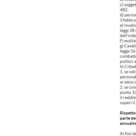
c) sogget
482;
d) person
3 febbra
e) inval
leggi 28
dell’inde
f) mutila
g) Cavali
legge 16
combatten
politici 
h) Cittad
1. se cel
personal
ai sensi
2. se co
punto 1)
il reddit
superi i
Rispetto 
parte des
annualme
Ai fini d