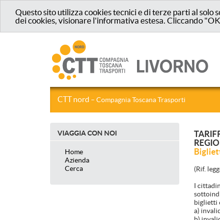
Questo sito utilizza cookies tecnici e di terze parti al so
dei cookies, visionare l'informativa estesa. Cliccando "OK"
CTT nord
– Compagnia Toscana Trasporti
VIAGGIA CON NOI
TARIF
REGIO
Biglie
Home
Azienda
Cerca
(Rif. leg
I cittad
sottoindi
bigliett
a) invali
b) invali