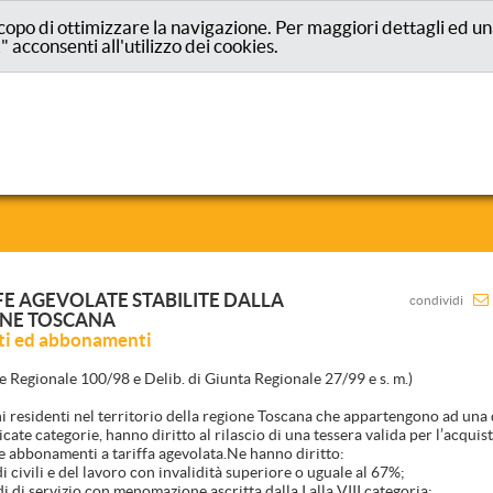
lo scopo di ottimizzare la navigazione. Per maggiori dettagli ed
 acconsenti all'utilizzo dei cookies.
FE AGEVOLATE STABILITE DALLA
condividi
NE TOSCANA
tti ed abbonamenti
ge Regionale 100/98 e Delib. di Giunta Regionale 27/99 e s. m.)
ini residenti nel territorio della regione Toscana che appartengono ad una 
cate categorie, hanno diritto al rilascio di una tessera valida per l’acquist
i e abbonamenti a tariffa agevolata.Ne hanno diritto:
di civili e del lavoro con invalidità superiore o uguale al 67%;
di di servizio con menomazione ascritta dalla I alla VIII categoria;