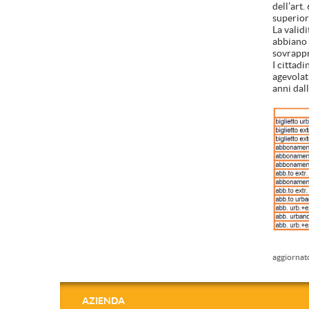
dell’art.
superior
La validi
abbiano 
sovrappr
I cittadi
agevolat
anni dall
aggiornato
AZIENDA