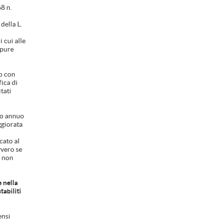
68 n.
della L.
 cui alle
ppure
to con
ica di
tati
ito annuo
ggiorata
cato al
vvero se
a non
e nella
tabiliti
ensi