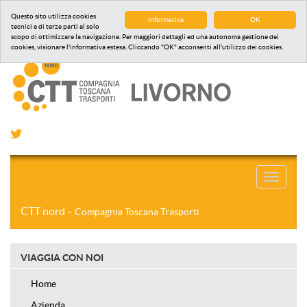
Questo sito utilizza cookies
Informativa
OK
tecnici e di terze parti al solo
scopo di ottimizzare la navigazione. Per maggiori dettagli ed una autonoma gestione dei
cookies, visionare l'informativa estesa. Cliccando "OK" acconsenti all'utilizzo dei cookies.
Toggle
navigati
CTT nord
– Compagnia Toscana Trasporti
VIAGGIA CON NOI
Home
Azienda