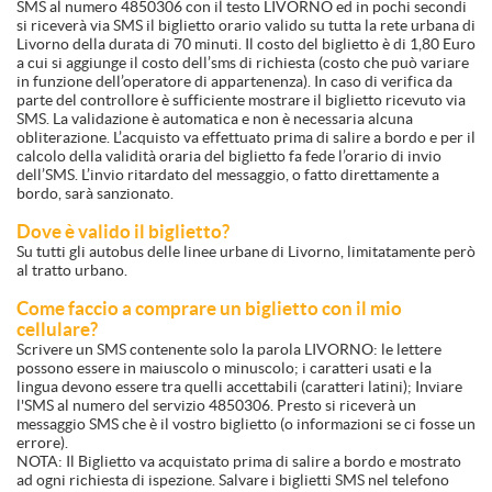
SMS al numero 4850306 con il testo LIVORNO ed in pochi secondi
si riceverà via SMS il biglietto orario valido su tutta la rete urbana di
Livorno della durata di 70 minuti. Il costo del biglietto è di 1,80 Euro
a cui si aggiunge il costo dell’sms di richiesta (costo che può variare
in funzione dell’operatore di appartenenza). In caso di verifica da
parte del controllore è sufficiente mostrare il biglietto ricevuto via
SMS. La validazione è automatica e non è necessaria alcuna
obliterazione. L’acquisto va effettuato prima di salire a bordo e per il
calcolo della validità oraria del biglietto fa fede l’orario di invio
dell’SMS. L’invio ritardato del messaggio, o fatto direttamente a
bordo, sarà sanzionato.
Dove è valido il biglietto?
Su tutti gli autobus delle linee urbane di Livorno, limitatamente però
al tratto urbano.
Come faccio a comprare un biglietto con il mio
cellulare?
Scrivere un SMS contenente solo la parola LIVORNO: le lettere
possono essere in maiuscolo o minuscolo; i caratteri usati e la
lingua devono essere tra quelli accettabili (caratteri latini); Inviare
l'SMS al numero del servizio 4850306. Presto si riceverà un
messaggio SMS che è il vostro biglietto (o informazioni se ci fosse un
errore).
NOTA: Il Biglietto va acquistato prima di salire a bordo e mostrato
ad ogni richiesta di ispezione. Salvare i biglietti SMS nel telefono